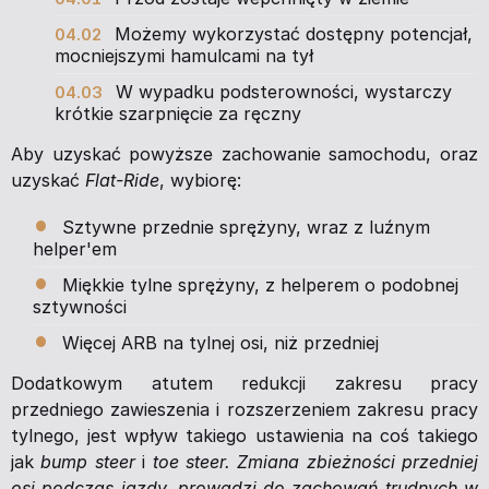
Możemy wykorzystać dostępny potencjał,
mocniejszymi hamulcami na tył
W wypadku podsterowności, wystarczy
krótkie szarpnięcie za ręczny
Aby uzyskać powyższe zachowanie samochodu, oraz
uzyskać
Flat-Ride
, wybiorę:
Sztywne przednie sprężyny, wraz z luźnym
helper'em
Miękkie tylne sprężyny, z helperem o podobnej
sztywności
Więcej ARB na tylnej osi, niż przedniej
Dodatkowym atutem redukcji zakresu pracy
przedniego zawieszenia i rozszerzeniem zakresu pracy
tylnego, jest wpływ takiego ustawienia na coś takiego
jak
bump steer
i
toe steer. Zmiana zbieżności przedniej
osi podczas jazdy, prowadzi do zachowań trudnych w