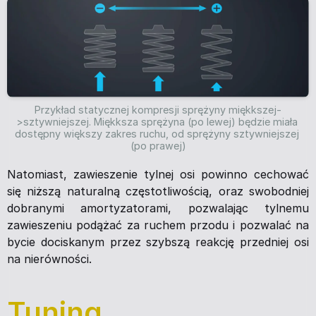
Przykład statycznej kompresji sprężyny miękkszej-
>sztywniejszej. Miękksza sprężyna (po lewej) będzie miała 
dostępny większy zakres ruchu, od sprężyny sztywniejszej 
(po prawej)
Natomiast, zawieszenie tylnej osi powinno cechować
się niższą naturalną częstotliwością, oraz swobodniej
dobranymi amortyzatorami, pozwalając tylnemu
zawieszeniu podążać za ruchem przodu i pozwalać na
bycie dociskanym przez szybszą reakcję przedniej osi
na nierówności.
Tuning