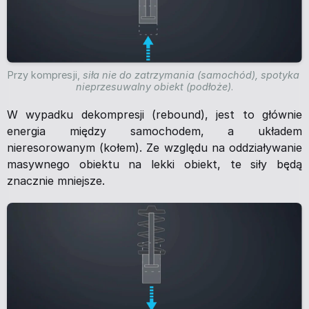
Przy kompresji, 
siła nie do zatrzymania (samochód), spotyka 
nieprzesuwalny obiekt (podłoże)
.
W wypadku dekompresji (rebound), jest to głównie
energia między samochodem, a układem
nieresorowanym (kołem). Ze względu na oddziaływanie
masywnego obiektu na lekki obiekt, te siły będą
znacznie mniejsze.