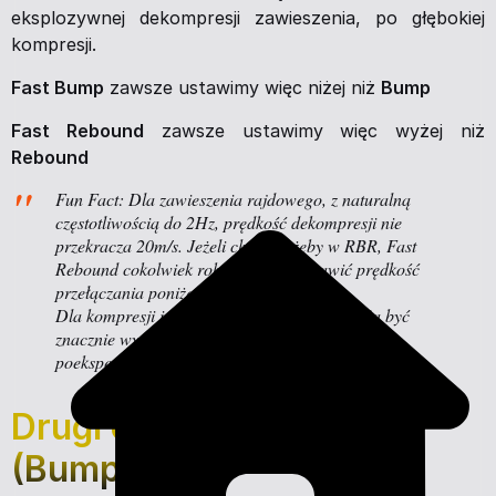
eksplozywnej dekompresji zawieszenia, po głębokiej
kompresji.
Fast Bump
zawsze ustawimy więc niżej niż
Bump
Fast Rebound
zawsze ustawimy więc wyżej niż
Rebound
Fun Fact: Dla zawieszenia rajdowego, z naturalną
częstotliwością do 2Hz, prędkość dekompresji nie
przekracza 20m/s. Jeżeli chcemy, żeby w RBR, Fast
Rebound cokolwiek robił. Musimy ustawić prędkość
przełączania poniżej wartości 20m/s.
Dla kompresji i Fast Bump, prędkości potrafią być
znacznie wyższe. Więc tutaj trzeba sobie
poeksperymentować.
Drugi cykl amortyzacji
(Bump Stop)