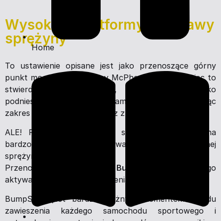
Wysokość platformy podstawy
sprężyny
Home
To ustawienie opisane jest jako przenoszące górny
punkt mocowania kolumny McPherson'a. Analizując to
stwierdzenie bezpośrednio, oznacza ono tylko
podniesienie środka masy samochodu, pozostawiając
zakres pracy zawieszenia bez zmian.
ALE! Poza podwyższeniem samochodu, co można
bardzo szybko skompensować skróceniem głównej
sprężyny...
Przenosimy niżej również
BumpStop
i punkt jego
aktywacji w układzie zawieszenia.
BumpStop jest bardzo ważnym elementem układu
zawieszenia każdego samochodu sportowego i