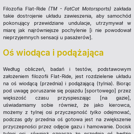
Filozofia Flat-Ride
(TM - FatCat Motorsports)
zakłada
takie dostrojenie układu zawieszenia, aby samochód
pokonujący przewidziane undulacje, utrzymywał w
miarę jak najrówniejsze pochylenie [i nie powodował
nieprzyjemnych sensacji u pasażerów].
Oś wiodąca i podążająca
Według obliczeń, badań i testów, podstawowym
założeniem filozofii Flat-Ride, jest rozdzielenie układu
na oś wiodącą (przednia) i podążającą (tylnia). Biorąc
pod uwagę poruszanie się pojazdu [sportowego] przez
większość czasu przyspieszając [na gazie],
uświadamiamy sobie również, że jako kierowca,
możemy z tylnej osi przyczepność
tylko
odejmować,
podczas gdy przednia oś gotowa jest na zwiększenie
przyczepności przez odjęcie gazu i hamowanie. Docisk
tylnej osi, również oznacza że przednia oś będzie